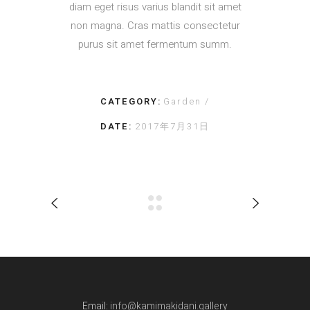
diam eget risus varius blandit sit amet
non magna. Cras mattis consectetur
purus sit amet fermentum summ.
CATEGORY:
Garden
DATE:
2017年7月31日
Email:
info@kamimakidani.gallery